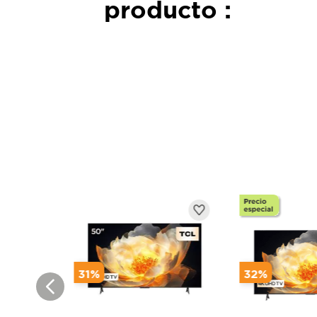
producto :
Productos Destacados
Precio e
Productos D
31
%
32
%