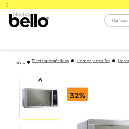
‹
Conoce nu
Electrodomésticos
Hornos y estufas
Horn
32
%