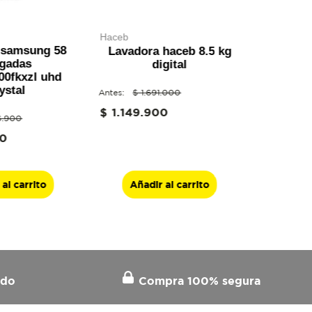
haceb
r samsung 58
Lavadora haceb 8.5 kg
lgadas
digital
00fkxzl uhd
ystal
$
1
.
691
.
000
RIO
$
1
.
149
.
900
6
.
900
0
al carrito
Añadir al carrito
ido
Compra 100% segura