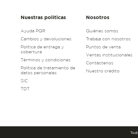
Nuestras políticas
Nosotros
Ayuda PQR
Quiénes somos
Cambios y devoluciones
Trabaja con nosotros
Política de entrega y
Puntos de venta
cobertura
Ventas institucionales
Términos y condiciones
Contáctenos
Política de tratamiento de
Nuestro crédito
datos personales
SIC
TDT
Todo