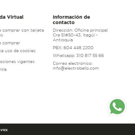
da Virtual
Información de
contacto
 comprar con tarjeta
Dirección: Oficina principal
os
Cra 51#50-43, Itagüí -
Antioquia
 comprar
PBX: 604 448 2200
ica uso de cookies
Whatsapp: 310 817 55 66
ociones vigentes
Correo electrónico:
info@electrobello.com
ntía