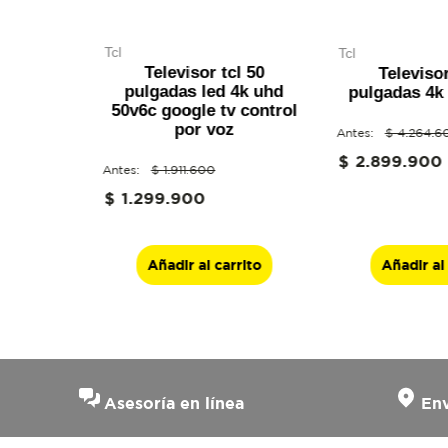
tcl
tcl
Televisor tcl 50
Televisor
pulgadas led 4k uhd
pulgadas 4k
50v6c google tv control
por voz
$
4
.
264
.
6
$
2
.
899
.
900
$
1
.
911
.
600
$
1
.
299
.
900
Añadir al carrito
Añadir al
Asesoría en línea
Env