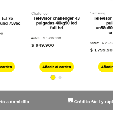
samsung
challenger
Televiso
Televisor challenger 43
 tcl 75
pu
pulgadas 40kg90 led
 uhd 75v6c
un58u80
full hd
cr
00
ENVIAR COMENTA
$
1
.
396
.
900
$
2
.
64
$
949
.
900
$
1
.
799
.
90
 carrito
Añadir al carrito
Añadir 
ío a domicilio
Crédito fácil y ráp