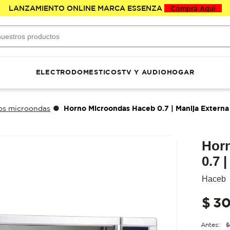
LANZAMIENTO ONLINE MARCA ESSENZA
Compra Aquí
estros productos
Términos Más Buscados
ELECTRODOMESTICOS
TV Y AUDIO
HOGAR
neveras
lavadoras
Horno Microondas Haceb 0.7 | Manija Externa
os microondas
televisores
ventiladores
camas
Hor
nevera
0.7 
lavadora
haceb
nevecon
$
3
muebles
portatiles