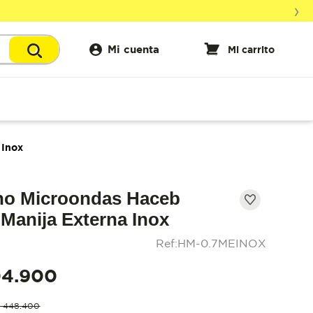
›
 Inox
no Microondas Haceb
| Manija Externa Inox
Ref
:
HM-0.7MEINOX
04
.
900
$
448
.
400