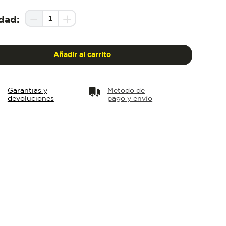
－
＋
idad
Añadir al carrito
Garantias y
Metodo de
devoluciones
pago y envío