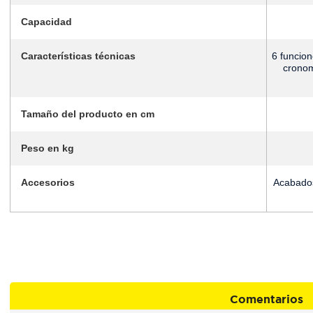
capacidad
características técnicas
6 funciones rápidas, bloqueo para niños, reloj potencia,
cronom
tamaño del producto en cm
peso en kg
accesorios
acabados inxidables y puerta con vidrio antelio, manjia
Comentarios