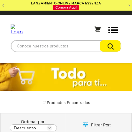
LANZAMIENTO ONLINE MARCA ESSENZA
‹
›
Compra Aquí
Conoce nuestros productos
Términos Más Buscados
neveras
lavadoras
televisores
ventiladores
2
camas
nevera
lavadora
Descuento