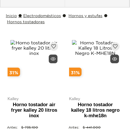
nevecon
muebles
Electrodomésticos
Hornos y estufas
portatiles
Hornos tostadores
31
%
31
%
kalley
kalley
Horno tostador air
Horno tostador
fryer kalley 20 litros
kalley 18 litros negro
inox
k-mhe18n
$
735
.
100
$
441
.
000