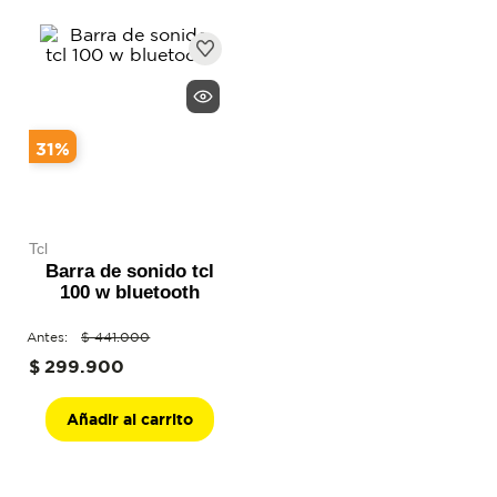
lavadora
Productos Destacados
nevera
muebles
31
%
tcl
Barra de sonido tcl
100 w bluetooth
$
441
.
000
$
299
.
900
Añadir al carrito