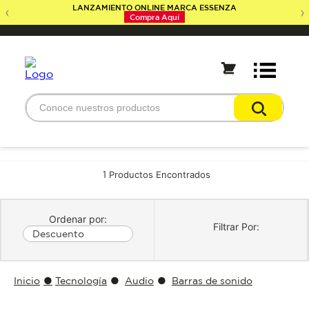
LANZAMIENTO ONLINE MARCA ESSENZA
‹
›
Compra Aquí
Conoce nuestros productos
Términos Más Buscados
1
neveras
lavadoras
televisores
Descuento
colchones
ventiladores
nevecon
Tecnología
Audio
Barras de sonido
camas